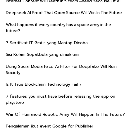
Internet Content Will Death In 5 Years Ahead Because Of AI
Deepseek AI Proof That Open Source Will Win In The Future
What happens if every country has a space army in the
future?
7 Sertifikat IT Gratis yang Mantap Dicoba
Sisi Kelam Sepakbola yang dimaklumi
Using Social Media Face Ai Filter For Deepfake Will Ruin
Society
Is It True Blockchain Technology Fail ?
7 features you must have before releasing the app on
playstore
War Of Humanoid Robotic Army Will Happen In The Future?
Pengalaman ikut event Google for Publisher