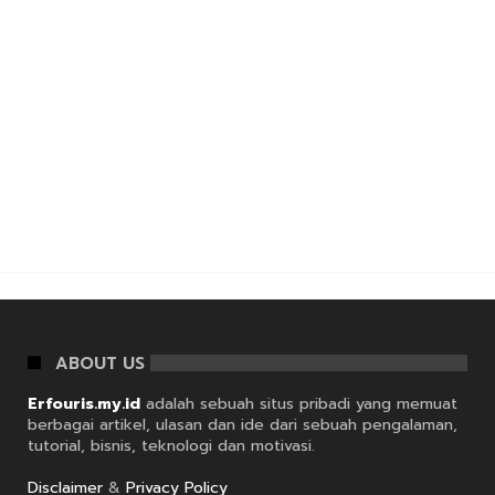
ABOUT US
Erfouris.my.id
adalah sebuah situs pribadi yang memuat
berbagai artikel, ulasan dan ide dari sebuah pengalaman,
tutorial, bisnis, teknologi dan motivasi.
Disclaimer
&
Privacy Policy