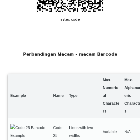
aztec code
Perbandingan Macam - macam Barcode
Max.
Max.
Numeric
Alphan
Example
Name
Type
al
eric
Characte
Charact
rs
s
Code
Lines with two
Variable
N/A
25
widths