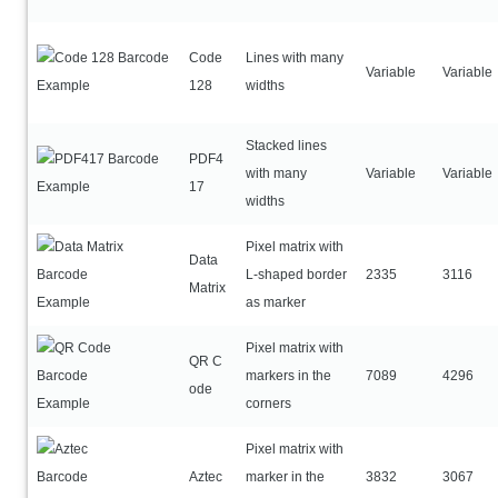
Code
Lines with many
Variable
Variable
128
widths
Stacked lines
PDF4
with many
Variable
Variable
17
widths
Pixel matrix with
Data
L-shaped border
2335
3116
Matrix
as marker
Pixel matrix with
QR C
markers in the
7089
4296
ode
corners
Pixel matrix with
Aztec
marker in the
3832
3067