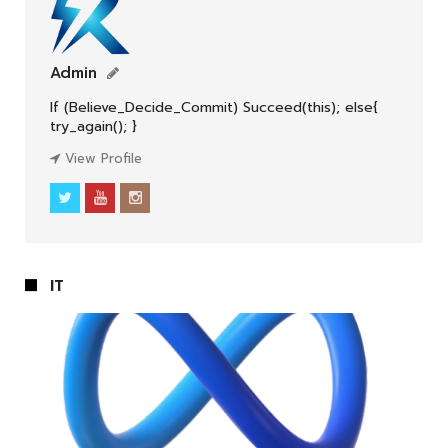
Admin
If (Believe_Decide_Commit) Succeed(this); else{
LOUNGE
try_again(); }
View Profile
IT
