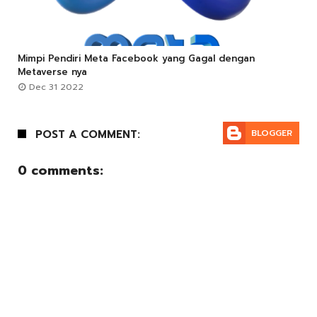
Mimpi Pendiri Meta Facebook yang Gagal dengan



Metaverse nya
Dec 31 2022
POST A COMMENT:
BLOGGER
0 comments: